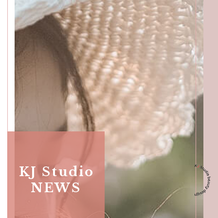
Skullful of Beauticians,
Katong
SALON INFO
GALLERY
BEAUTICIANS
MAKI
MICHI
SUMIRE
ACCESS
Beauty Masters,
Orchard
KJ Studio
NEWS
SALON INFO
GALLERY