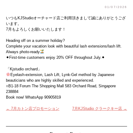
01/07/2026
いつもKJStudioオーチャード店ご利用頂きまして誠にありがとうござ
います。
7月もよろしくお願いいたします！
Heading off on a summer holiday?
Complete your vacation look with beautiful lash extensions/lash lift.
Always photo-ready
⚫︎First-time customers enjoy 20% OFF throughout July.⚫︎
「Kjstudio orchard」
Eyelash-extension, Lash Lift, Lynk-Gel method by Japanese
beauticians who are highly skilled and experienced.
○B1-18 Forum The Shopping Mall 583 Orchard Road, Singapore
238884
Book now/ WhatsApp 90905819
投
←
7月カトン店プロモーション
7月KJStudio クラークキー店
→
稿
ナ
ビ