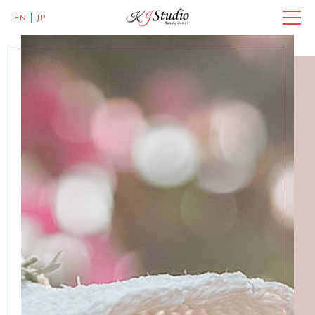
EN
JP
Master of Eye Designs,
Clarke Quay
SALON INFO
GALLERY
BEAUTICIANS
MISAKI
MICHI
ACCESS