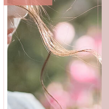
BEAUTICIANS
MOMOKO
MAKI
RISAKI
ACCESS
GALLERY
MENU
PRODUCT