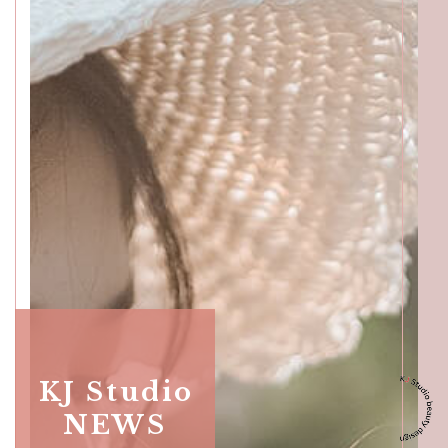
Skullful of Beauticians,
Katong
SALON INFO
GALLERY
BEAUTICIANS
MAKI
MICHI
SUMIRE
ACCESS
Beauty Masters,
Orchard
KJ Studio
NEWS
SALON INFO
GALLERY