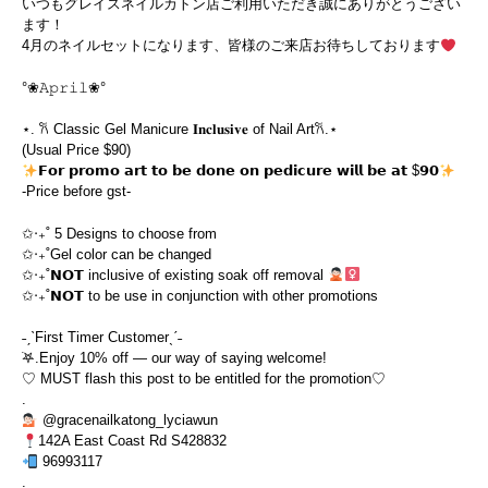
いつもグレイスネイルカトン店ご利用いただき誠にありがとうござい
ます！
4月のネイルセットになります、皆様のご来店お待ちしております
°❀𝙰𝚙𝚛𝚒𝚕❀°
⋆. 𐙚 Classic Gel Manicure 𝐈𝐧𝐜𝐥𝐮𝐬𝐢𝐯𝐞 of Nail Art𐙚.⋆
(Usual Price $90)
𝗙𝗼𝗿 𝗽𝗿𝗼𝗺𝗼 𝗮𝗿𝘁 𝘁𝗼 𝗯𝗲 𝗱𝗼𝗻𝗲 𝗼𝗻 𝗽𝗲𝗱𝗶𝗰𝘂𝗿𝗲 𝘄𝗶𝗹𝗹 𝗯𝗲 𝗮𝘁 $𝟵𝟬
-Price before gst-
✩‧₊˚ 5 Designs to choose from
✩‧₊˚Gel color can be changed
✩‧₊˚𝗡𝗢𝗧 inclusive of existing soak off removal
✩‧₊˚𝗡𝗢𝗧 to be use in conjunction with other promotions
˗ˏˋFirst Timer Customerˎˊ˗
࣪𖤐.Enjoy 10% off — our way of saying welcome!
♡ MUST flash this post to be entitled for the promotion♡
.
@gracenailkatong_lyciawun
142A East Coast Rd S428832
96993117
.