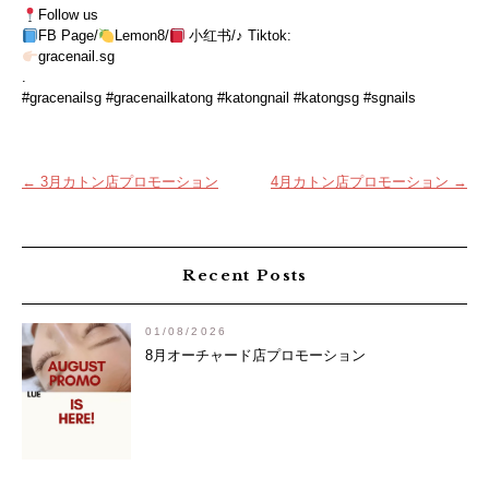
Follow us
FB Page/
Lemon8/
小红书/♪ Tiktok:
gracenail.sg
.
#gracenailsg #gracenailkatong #katongnail #katongsg #sgnails
投
←
3月カトン店プロモーション
4月カトン店プロモーション
→
稿
ナ
ビ
Recent Posts
ゲ
ー
01/08/2026
シ
8月オーチャード店プロモーション
ョ
ン