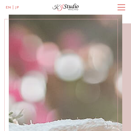
EN
JP
Master of Eye Designs,
Clarke Quay
SALON INFO
GALLERY
BEAUTICIANS
MISAKI
MICHI
ACCESS