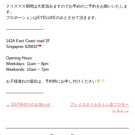
クリスマス期間は大変混みますのでお早めのご予約をお願いいたしま
す。
プロポーションはEYELUXEのみとさせて頂きます。
—————————–
142A East Coast road 2F
Singapore 428832
Opening Hours:
Weekdays: 11am ~ 8pm
Weekends: 10am ~ 7pm
お子様連れの場合は、予約時にお申し付けください
—————————–
投
←
GST外付けのお知らせ
グレイスネイルカトン店プロモー
ション
→
稿
ナ
ビ
ゲ