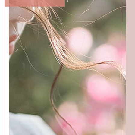
BEAUTICIANS
MOMOKO
MAKI
RISAKI
ACCESS
GALLERY
MENU
PRODUCT