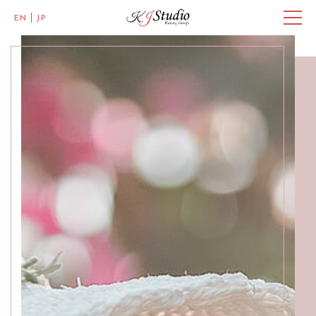
EN
JP
Master of Eye Designs,
Clarke Quay
SALON INFO
GALLERY
BEAUTICIANS
MISAKI
MICHI
ACCESS