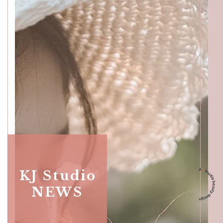
Skullful of Beauticians,
Katong
SALON INFO
GALLERY
BEAUTICIANS
MAKI
MICHI
SUMIRE
ACCESS
Beauty Masters,
Orchard
KJ Studio
NEWS
SALON INFO
GALLERY