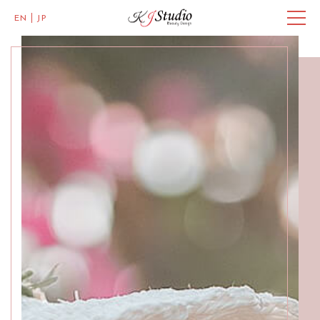
EN
JP
Master of Eye Designs,
Clarke Quay
SALON INFO
GALLERY
BEAUTICIANS
MISAKI
MICHI
ACCESS