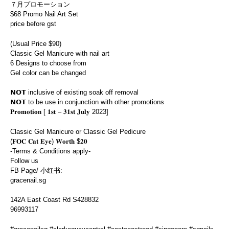
７月プロモーション
$68 Promo Nail Art Set
price before gst
(Usual Price $90)
Classic Gel Manicure with nail art
6 Designs to choose from
Gel color can be changed
𝗡𝗢𝗧 inclusive of existing soak off removal
𝗡𝗢𝗧 to be use in conjunction with other promotions
𝐏𝐫𝐨𝐦𝐨𝐭𝐢𝐨𝐧 [ 𝟏𝐬𝐭 – 𝟑𝟏𝐬𝐭 𝐉𝐮𝐥𝐲 2023]
Classic Gel Manicure or Classic Gel Pedicure
(𝐅𝐎𝐂 𝐂𝐚𝐭 𝐄𝐲𝐞) 𝐖𝐨𝐫𝐭𝐡 $𝟐𝟎
-Terms & Conditions apply-
Follow us
FB Page/ 小红书:
gracenail.sg
142A East Coast Rd S428832
96993117