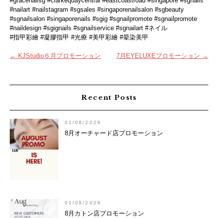
#gracenailsg #clarkequaycentral #eastcoastroad #singapore #sgnails
#nailart #nailstagram #sgsales #singaporenailsalon #sgbeauty
#sgnailsalon #singaporenails #sgig #sgnailpromote #sgnailpromote
#naildesign #sgignails #sgnailservice #sgnailart #ネイル
#指甲彩繪 #凝膠指甲 #光療 #美甲彩繪 #晕染美甲
投
←
KJStudio６月プロモーション
7月EYELUXEプロモーション
→
稿
ナ
ビ
Recent Posts
ゲ
ー
01/08/2026
シ
8月オーチャード店プロモーション
ョ
ン
01/08/2026
8月カトン店プロモーション