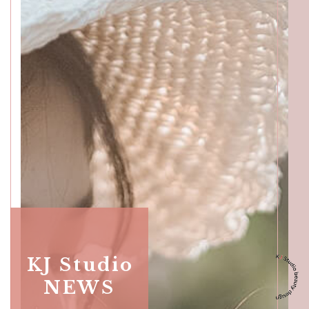
Skullful of Beauticians,
Katong
SALON INFO
GALLERY
BEAUTICIANS
MAKI
MICHI
SUMIRE
ACCESS
Beauty Masters,
Orchard
KJ Studio
NEWS
SALON INFO
GALLERY