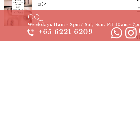
ョン
CQ
Weekdays 11am ~ 8pm / Sat, Sun, PH 10am ~ 7p
+65 6221 6209
K