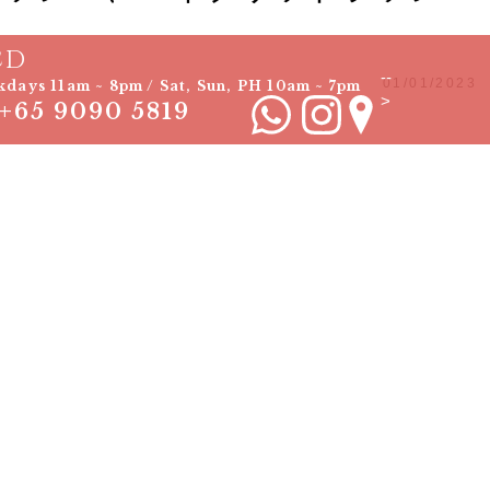
CD
--
01/01/2023
days 11am ~ 8pm / Sat, Sun, PH 10am ~ 7pm
>
+65 9090 5819
。
ボリュームラッシュの違いはご存知でしょうか？
イリストがベストな提案・サービスの提供を行えるようにいつも心が