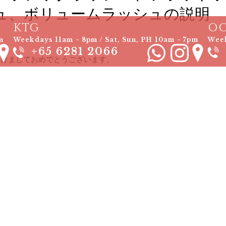
ュ、ボリュームラッシュの説明
KTG
O
m
Weekdays 11am ~ 8pm / Sat, Sun, PH 10am ~ 7pm
Week
+65 6281 2066
明けましておめでとうございます。
JStudioとEYE×LUXEいつもご利用頂き誠にありがとうございます
２０２３年も何卒宜しくお願いいたします！
クラシックラッシュ、フラットラッシュ、ハイブリッドラッシュ、
KJStudioではお客様のニーズ、スタイルによって経験豊富なア
けております。
皆様のご来店をお待ちしております！